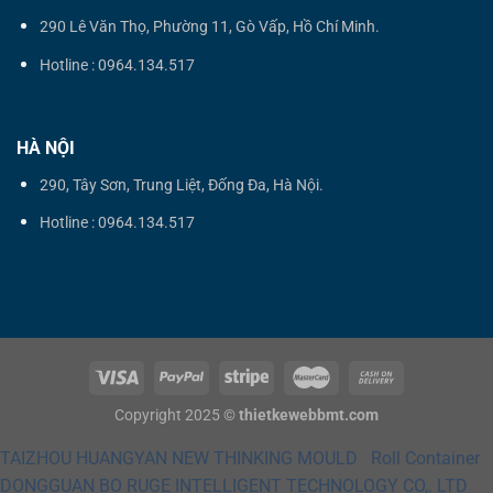
290 Lê Văn Thọ, Phường 11, Gò Vấp, Hồ Chí Minh.
Hotline : 0964.134.517
HÀ NỘI
290, Tây Sơn, Trung Liệt, Đống Đa, Hà Nội.
Hotline : 0964.134.517
Copyright 2025 ©
thietkewebbmt.com
TAIZHOU HUANGYAN NEW THINKING MOULD
Roll Container
DONGGUAN BO RUGE INTELLIGENT TECHNOLOGY CO,. LTD