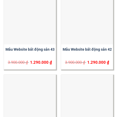
Mẫu Website bất động sản 43
Mẫu Website bất động sản 42
Original
Current
Original
Curr
3.900.000
₫
1.290.000
₫
3.900.000
₫
1.290.000
₫
price
price
price
price
was:
is:
was:
is:
3.900.000 ₫.
1.290.000 ₫.
3.900.000 ₫.
1.29