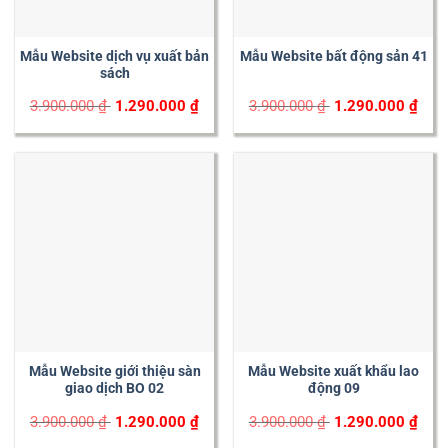
Mẫu Website dịch vụ xuất bản
Mẫu Website bất động sản 41
sách
Original
Current
Original
Curr
3.900.000
₫
1.290.000
₫
3.900.000
₫
1.290.000
₫
price
price
price
price
was:
is:
was:
is:
3.900.000 ₫.
1.290.000 ₫.
3.900.000 ₫.
1.29
Mẫu Website giới thiệu sàn
Mẫu Website xuất khẩu lao
giao dịch BO 02
động 09
Original
Current
Original
Curr
3.900.000
₫
1.290.000
₫
3.900.000
₫
1.290.000
₫
price
price
price
price
was:
is:
was:
is: