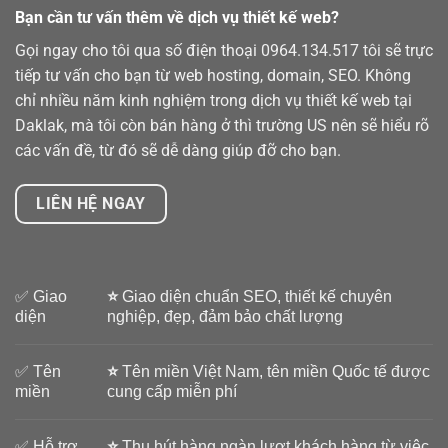
Bạn cần tư vấn thêm về dịch vụ thiết kế web?
Gọi ngay cho tôi qua số điện thoại
0964.134.517
tôi sẽ trực
tiếp tư vấn cho bạn từ web hosting, domain, SEO. Không
chỉ nhiều năm kinh nghiệm trong dịch vụ thiết kế web tại
Daklak, mà tôi còn bán hàng ở thì trường US nên sẽ hiểu rõ
các vấn đề, từ đó sẽ dễ dàng giúp đỡ cho bạn.
LIÊN HỆ NGAY
✅ Giao
⭐
Giao diện chuẩn SEO, thiết kế chuyên
diện
nghiệp, đẹp, đảm bảo chất lượng
✅ Tên
⭐
Tên miền Việt Nam, tên miền Quốc tế được
miền
cung cấp miễn phí
✅ Hỗ trợ
⭐
Thu hút hàng ngàn lượt khách hàng từ việc