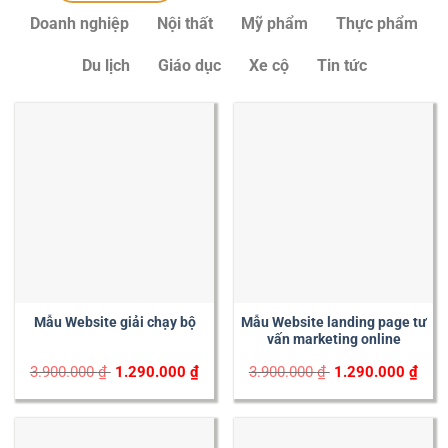
Doanh nghiệp
Nội thất
Mỹ phẩm
Thực phẩm
Du lịch
Giáo dục
Xe cộ
Tin tức
Mẫu Website giải chạy bộ
Mẫu Website landing page tư
vấn marketing online
Original
Current
Original
Curr
3.900.000
₫
1.290.000
₫
3.900.000
₫
1.290.000
₫
price
price
price
price
was:
is:
was:
is:
3.900.000 ₫.
1.290.000 ₫.
3.900.000 ₫.
1.29