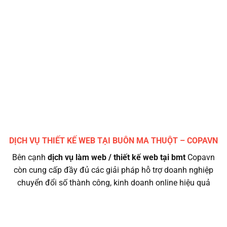
load nhanh hơn, UI UX chuẩn sẽ mang đến nhiều
khách hơn.
DỊCH VỤ THIẾT KẾ WEB TẠI BUÔN MA THUỘT – COPAVN
Bên cạnh
dịch vụ làm web / thiết kế web tại bmt
Copavn
còn cung cấp đầy đủ các giải pháp hỗ trợ doanh nghiệp
chuyển đổi số thành công, kinh doanh online hiệu quả