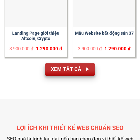
Landing Page giới thiệu
Mẫu Website bất động sản 37
Altcoin, Crypto
Original
Current
Original
Curr
3.900.000
₫
1.290.000
₫
3.900.000
₫
1.290.000
₫
price
price
price
price
was:
is:
was:
is:
3.900.000 ₫.
1.290.000 ₫.
3.900.000 ₫.
1.29
XEM TẤT CẢ
LỢI ÍCH KHI THIẾT KẾ WEB CHUẨN SEO
SEO quá là trình lâu dài, nếu bạn chọn đơn vị thiết kế web