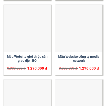
3.900.000 ₫.
1.290.000 ₫.
3.900.000 ₫.
1.29
Mẫu Website giới thiệu sàn
Mẫu Website công ty media
giao dịch BO
network
Original
Current
Original
Curr
3.900.000
₫
1.290.000
₫
3.900.000
₫
1.290.000
₫
price
price
price
price
was:
is:
was:
is:
3.900.000 ₫.
1.290.000 ₫.
3.900.000 ₫.
1.29