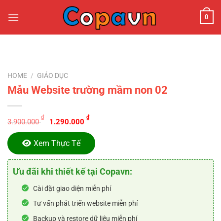
Chuyển
0
đến
nội
dung
HOME
/
GIÁO DỤC
Mẫu Website trường mầm non 02
Original
Current
₫
₫
3.900.000
1.290.000
price
price
was:
is:
Xem Thực Tế
3.900.000 ₫.
1.290.000 ₫.
Ưu đãi khi thiết kế tại Copavn:
Cài đặt giao diện miễn phí
Tư vấn phát triển website miễn phí
Backup và restore dữ liệu miễn phí