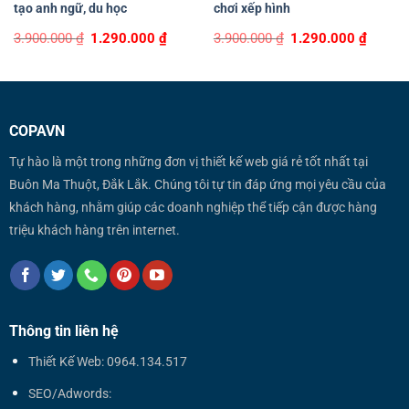
tạo anh ngữ, du học
chơi xếp hình
Original
Current
Original
Curren
3.900.000
₫
1.290.000
₫
3.900.000
₫
1.290.000
₫
price
price
price
price
was:
is:
was:
is:
3.900.000 ₫.
1.290.000 ₫.
3.900.000 ₫.
1.290.0
COPAVN
Tự hào là một trong những đơn vị thiết kế web giá rẻ tốt nhất tại
Buôn Ma Thuột, Đắk Lắk. Chúng tôi tự tin đáp ứng mọi yêu cầu của
khách hàng, nhằm giúp các doanh nghiệp thể tiếp cận được hàng
triệu khách hàng trên internet.
Thông tin liên hệ
Thiết Kế Web: 0964.134.517
SEO/Adwords: