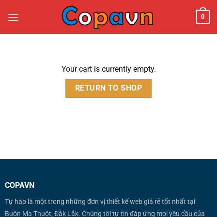
Chuyển
0
đến
nội
dung
Your cart is currently empty.
RETURN TO SHOP
COPAVN
Tự hào là một trong những đơn vị thiết kế web giá rẻ tốt nhất tại
Buôn Ma Thuột, Đắk Lắk. Chúng tôi tự tin đáp ứng mọi yêu cầu của