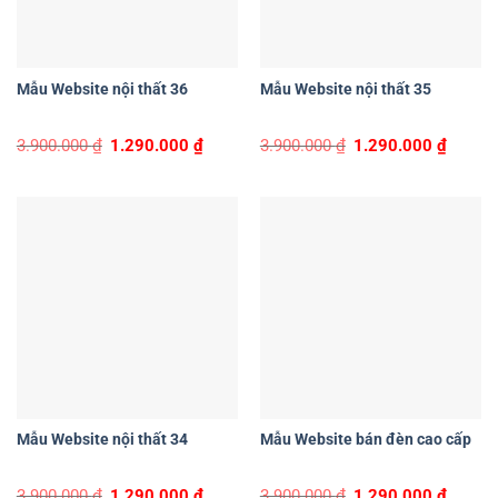
Mẫu Website nội thất 36
Mẫu Website nội thất 35
Original
Current
Original
Curren
3.900.000
₫
1.290.000
₫
3.900.000
₫
1.290.000
₫
price
price
price
price
was:
is:
was:
is:
3.900.000 ₫.
1.290.000 ₫.
3.900.000 ₫.
1.290.0
Mẫu Website nội thất 34
Mẫu Website bán đèn cao cấp
Original
Current
Original
Curren
3.900.000
₫
1.290.000
₫
3.900.000
₫
1.290.000
₫