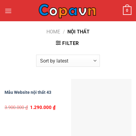
Chuyển
0
đến
nội
dung
HOME
/
NỘI THẤT
FILTER
Mẫu Website nội thất 43
Original
Current
3.900.000
₫
1.290.000
₫
price
price
was:
is:
3.900.000 ₫.
1.290.000 ₫.