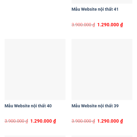
Mẫu Website nội thất 41
Original
Curren
3.900.000
₫
1.290.000
₫
price
price
was:
is:
3.900.000 ₫.
1.290.0
Mẫu Website nội thất 40
Mẫu Website nội thất 39
Original
Current
Original
Curren
3.900.000
₫
1.290.000
₫
3.900.000
₫
1.290.000
₫
price
price
price
price
was:
is:
was:
is:
3.900.000 ₫.
1.290.000 ₫.
3.900.000 ₫.
1.290.0