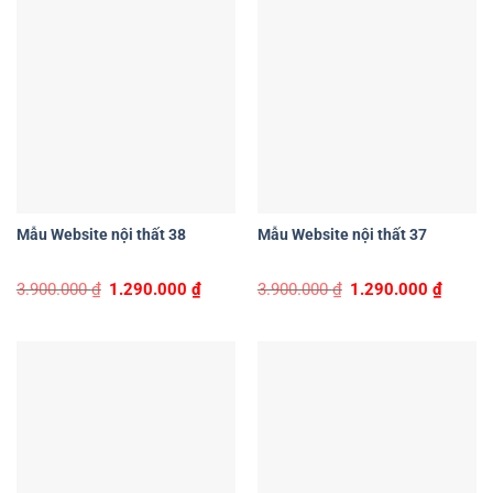
Mẫu Website nội thất 38
Mẫu Website nội thất 37
Original
Current
Original
Curren
3.900.000
₫
1.290.000
₫
3.900.000
₫
1.290.000
₫
price
price
price
price
was:
is:
was:
is:
3.900.000 ₫.
1.290.000 ₫.
3.900.000 ₫.
1.290.0