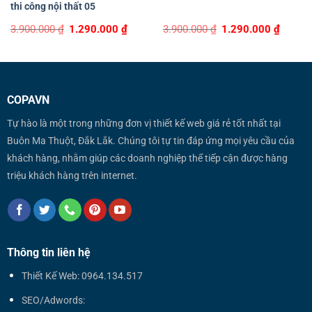
thi công nội thất 05
Original
Current
Original
Curren
3.900.000
₫
1.290.000
₫
3.900.000
₫
1.290.000
₫
price
price
price
price
was:
is:
was:
is:
3.900.000 ₫.
1.290.000 ₫.
3.900.000 ₫.
1.290.0
COPAVN
Tự hào là một trong những đơn vị thiết kế web giá rẻ tốt nhất tại
Buôn Ma Thuột, Đắk Lắk. Chúng tôi tự tin đáp ứng mọi yêu cầu của
khách hàng, nhằm giúp các doanh nghiệp thể tiếp cận được hàng
triệu khách hàng trên internet.
Thông tin liên hệ
Thiết Kế Web: 0964.134.517
SEO/Adwords: