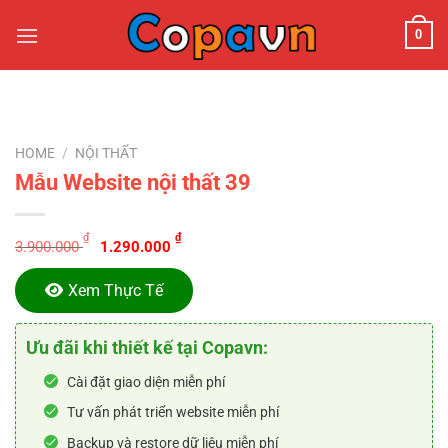
Chuyển
0
đến
nội
dung
HOME
/
NỘI THẤT
Mẫu Website nội thất 39
Original
Current
₫
₫
3.900.000
1.290.000
price
price
was:
is:
Xem Thực Tế
3.900.000 ₫.
1.290.000 ₫.
Ưu đãi khi thiết kế tại Copavn:
Cài đặt giao diện miễn phí
Tư vấn phát triển website miễn phí
Backup và restore dữ liệu miễn phí