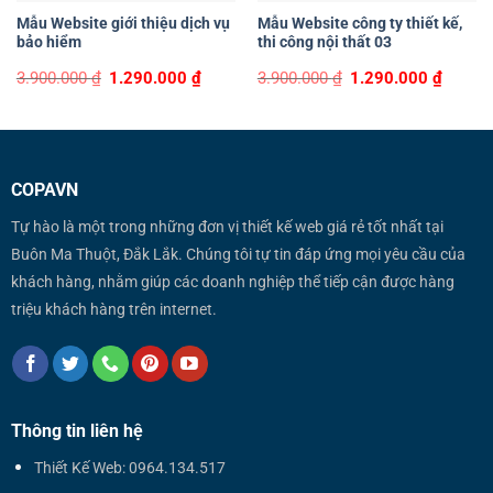
Mẫu Website giới thiệu dịch vụ
Mẫu Website công ty thiết kế,
bảo hiểm
thi công nội thất 03
Original
Current
Original
Curren
3.900.000
₫
1.290.000
₫
3.900.000
₫
1.290.000
₫
price
price
price
price
was:
is:
was:
is:
3.900.000 ₫.
1.290.000 ₫.
3.900.000 ₫.
1.290.0
COPAVN
Tự hào là một trong những đơn vị thiết kế web giá rẻ tốt nhất tại
Buôn Ma Thuột, Đắk Lắk. Chúng tôi tự tin đáp ứng mọi yêu cầu của
khách hàng, nhằm giúp các doanh nghiệp thể tiếp cận được hàng
triệu khách hàng trên internet.
Thông tin liên hệ
Thiết Kế Web: 0964.134.517