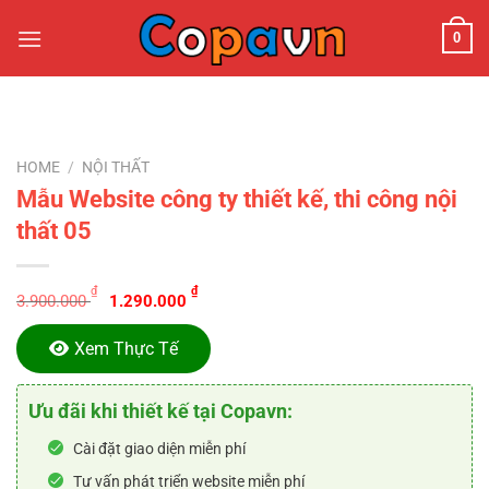
Chuyển
0
đến
nội
dung
HOME
/
NỘI THẤT
Mẫu Website công ty thiết kế, thi công nội
thất 05
Original
Current
₫
₫
3.900.000
1.290.000
price
price
was:
is:
Xem Thực Tế
3.900.000 ₫.
1.290.000 ₫.
Ưu đãi khi thiết kế tại Copavn:
Cài đặt giao diện miễn phí
Tư vấn phát triển website miễn phí