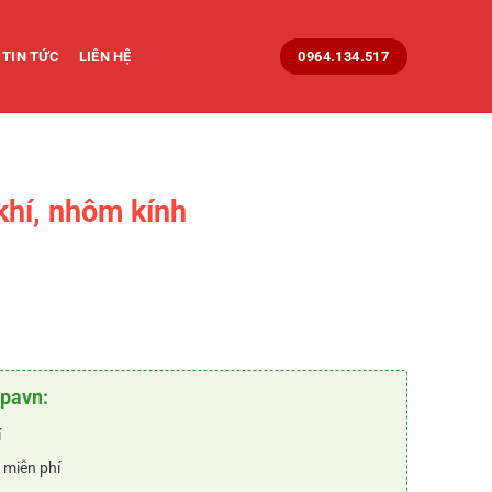
TIN TỨC
LIÊN HỆ
0964.134.517
khí, nhôm kính
rent
e
₫.
90.000 ₫.
opavn:
í
 miễn phí