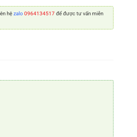
liên hệ
zalo
0964134517
để được tư vấn miễn