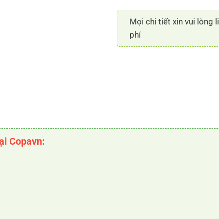
Mọi chi tiết xin vui lòng 
phí
tại Copavn: