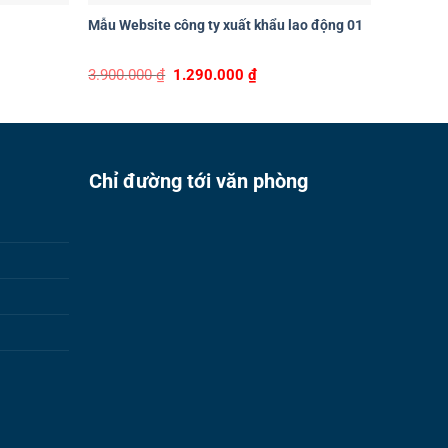
Mẫu Website công ty xuất khẩu lao động 01
Mẫu Webs
t
Original
Current
3.900.000
₫
1.290.000
₫
3.900.0
price
price
was:
is:
00 ₫.
3.900.000 ₫.
1.290.000 ₫.
Chỉ đường tới văn phòng