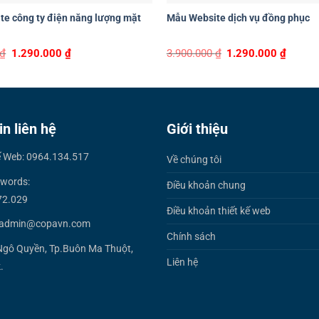
e công ty điện năng lượng mặt
Mẫu Website dịch vụ đồng phục
Original
Current
Original
Curren
₫
1.290.000
₫
3.900.000
₫
1.290.000
₫
price
price
price
price
was:
is:
was:
is:
3.900.000 ₫.
1.290.000 ₫.
3.900.000 ₫.
1.290.0
in liên hệ
Giới thiệu
ế Web: 0964.134.517
Về chúng tôi
words:
Điều khoản chung
72.029
Điều khoản thiết kế web
 admin@copavn.com
Chính sách
Ngô Quyền, Tp.Buôn Ma Thuột,
Liên hệ
.