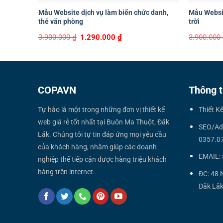
Mẫu Website dịch vụ làm biển chức danh,
Mẫu Websit
thẻ văn phòng
trời
Original
Current
3.900.000
₫
1.290.000
₫
3.900.000
price
price
was:
is:
3.900.000 ₫.
1.290.000 ₫.
COPAVN
Thông t
Tự hào là một trong những đơn vị thiết kế
Thiết K
web giá rẻ tốt nhất tại Buôn Ma Thuột, Đắk
SEO/Ad
Lắk. Chúng tôi tự tin đáp ứng mọi yêu cầu
0357.0
của khách hàng, nhằm giúp các doanh
EMAIL:
nghiệp thể tiếp cận được hàng triệu khách
hàng trên internet.
ĐC: 48 
Đắk Lắk