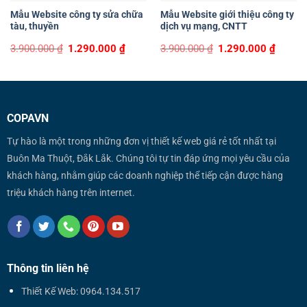
Mẫu Website công ty sửa chữa
Mẫu Website giới thiệu công ty
tàu, thuyền
dịch vụ mạng, CNTT
Original
Current
Original
Curren
3.900.000
₫
1.290.000
₫
3.900.000
₫
1.290.000
₫
price
price
price
price
was:
is:
was:
is:
3.900.000 ₫.
1.290.000 ₫.
3.900.000 ₫.
1.290.0
COPAVN
Tự hào là một trong những đơn vị thiết kế web giá rẻ tốt nhất tại
Buôn Ma Thuột, Đắk Lắk. Chúng tôi tự tin đáp ứng mọi yêu cầu của
khách hàng, nhằm giúp các doanh nghiệp thể tiếp cận được hàng
triệu khách hàng trên internet.
Thông tin liên hệ
Thiết Kế Web: 0964.134.517