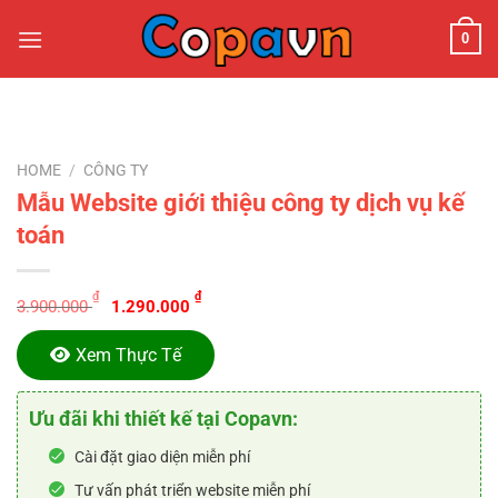
Chuyển
0
đến
nội
dung
HOME
/
CÔNG TY
Mẫu Website giới thiệu công ty dịch vụ kế
toán
Original
Current
₫
₫
3.900.000
1.290.000
price
price
was:
is:
Xem Thực Tế
3.900.000 ₫.
1.290.000 ₫.
Ưu đãi khi thiết kế tại Copavn:
Cài đặt giao diện miễn phí
Tư vấn phát triển website miễn phí