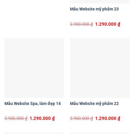
Mẫu Website mỹ phẩm 23
Original
Curren
3.900.000
₫
1.290.000
₫
price
price
was:
is:
3.900.000 ₫.
1.290.0
Mẫu Website Spa, làm đẹp 14
Mẫu Website mỹ phẩm 22
Original
Current
Original
Curren
3.900.000
₫
1.290.000
₫
3.900.000
₫
1.290.000
₫
price
price
price
price
was:
is:
was:
is:
3.900.000 ₫.
1.290.000 ₫.
3.900.000 ₫.
1.290.0