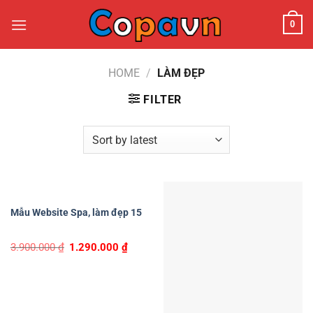
Chuyển
0
đến
nội
dung
HOME
/
LÀM ĐẸP
FILTER
Mẫu Website Spa, làm đẹp 15
Original
Current
3.900.000
₫
1.290.000
₫
price
price
was:
is:
3.900.000 ₫.
1.290.000 ₫.