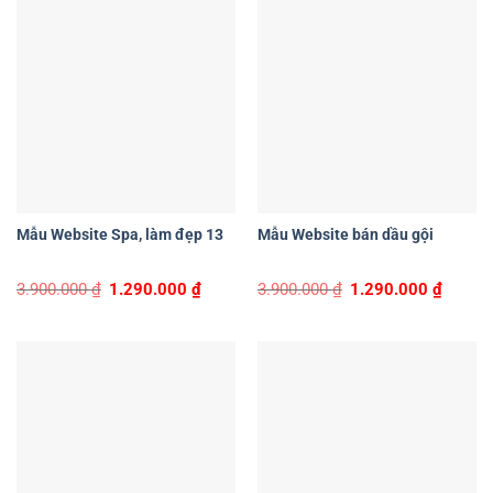
Mẫu Website Spa, làm đẹp 13
Mẫu Website bán dầu gội
Original
Current
Original
Curren
3.900.000
₫
1.290.000
₫
3.900.000
₫
1.290.000
₫
price
price
price
price
was:
is:
was:
is:
3.900.000 ₫.
1.290.000 ₫.
3.900.000 ₫.
1.290.0