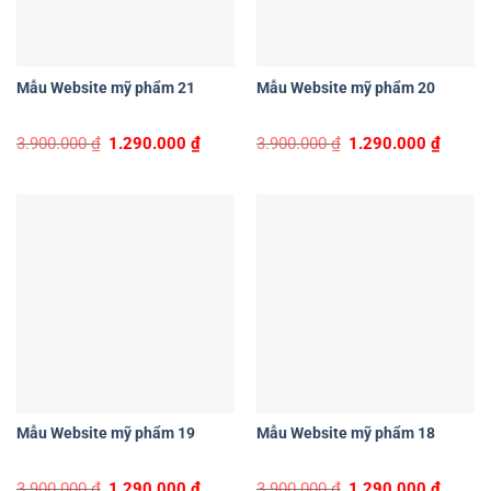
Mẫu Website mỹ phẩm 21
Mẫu Website mỹ phẩm 20
Original
Current
Original
Curren
3.900.000
₫
1.290.000
₫
3.900.000
₫
1.290.000
₫
price
price
price
price
was:
is:
was:
is:
3.900.000 ₫.
1.290.000 ₫.
3.900.000 ₫.
1.290.0
Mẫu Website mỹ phẩm 19
Mẫu Website mỹ phẩm 18
Original
Current
Original
Curren
3.900.000
₫
1.290.000
₫
3.900.000
₫
1.290.000
₫