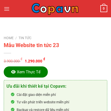
Chuyển
0
đến
nội
dung
HOME
/
TIN TỨC
Mẫu Website tin tức 23
Original
Current
₫
₫
3.900.000
1.290.000
price
price
was:
is:
Xem Thực Tế
3.900.000 ₫.
1.290.000 ₫.
Ưu đãi khi thiết kế tại Copavn:
Cài đặt giao diện miễn phí
Tư vấn phát triển website miễn phí
Backup và restore dữ liệu miễn phí