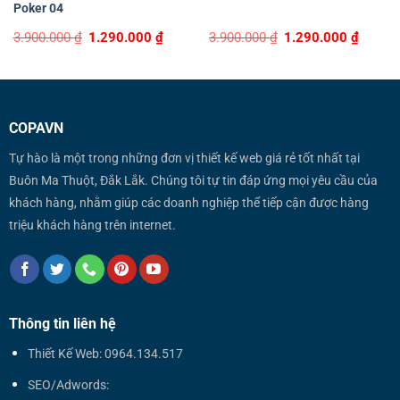
Poker 04
Original
Current
Original
Curren
3.900.000
₫
1.290.000
₫
3.900.000
₫
1.290.000
₫
price
price
price
price
was:
is:
was:
is:
3.900.000 ₫.
1.290.000 ₫.
3.900.000 ₫.
1.290.0
COPAVN
Tự hào là một trong những đơn vị thiết kế web giá rẻ tốt nhất tại
Buôn Ma Thuột, Đắk Lắk. Chúng tôi tự tin đáp ứng mọi yêu cầu của
khách hàng, nhằm giúp các doanh nghiệp thể tiếp cận được hàng
triệu khách hàng trên internet.
Thông tin liên hệ
Thiết Kế Web: 0964.134.517
SEO/Adwords: