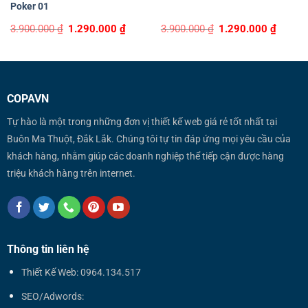
Poker 01
Original
Current
Original
Curren
3.900.000
₫
1.290.000
₫
3.900.000
₫
1.290.000
₫
price
price
price
price
was:
is:
was:
is:
3.900.000 ₫.
1.290.000 ₫.
3.900.000 ₫.
1.290.0
COPAVN
Tự hào là một trong những đơn vị thiết kế web giá rẻ tốt nhất tại
Buôn Ma Thuột, Đắk Lắk. Chúng tôi tự tin đáp ứng mọi yêu cầu của
khách hàng, nhằm giúp các doanh nghiệp thể tiếp cận được hàng
triệu khách hàng trên internet.
Thông tin liên hệ
Thiết Kế Web: 0964.134.517
SEO/Adwords: