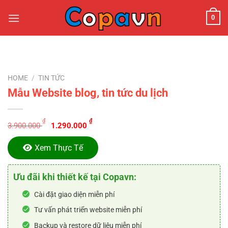
Chuyển
0
đến
nội
dung
HOME
/
TIN TỨC
Mẫu Website blog, tin tức du lịch
Original
Current
₫
₫
3.900.000
1.290.000
price
price
was:
is:
Xem Thực Tế
3.900.000 ₫.
1.290.000 ₫.
Ưu đãi khi thiết kế tại Copavn:
Cài đặt giao diện miễn phí
Tư vấn phát triển website miễn phí
Backup và restore dữ liệu miễn phí