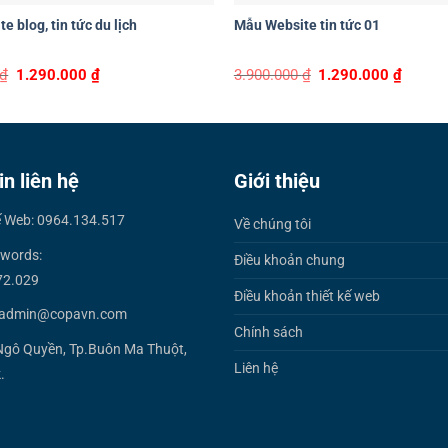
 blog, tin tức du lịch
Mẫu Website tin tức 01
Original
Current
Original
Curren
₫
1.290.000
₫
3.900.000
₫
1.290.000
₫
price
price
price
price
was:
is:
was:
is:
3.900.000 ₫.
1.290.000 ₫.
3.900.000 ₫.
1.290.0
in liên hệ
Giới thiệu
ế Web: 0964.134.517
Về chúng tôi
words:
Điều khoản chung
72.029
Điều khoản thiết kế web
 admin@copavn.com
Chính sách
Ngô Quyền, Tp.Buôn Ma Thuột,
Liên hệ
.