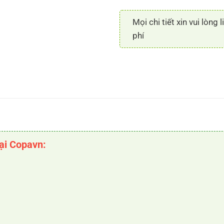
Mọi chi tiết xin vui lòng 
phí
tại Copavn: