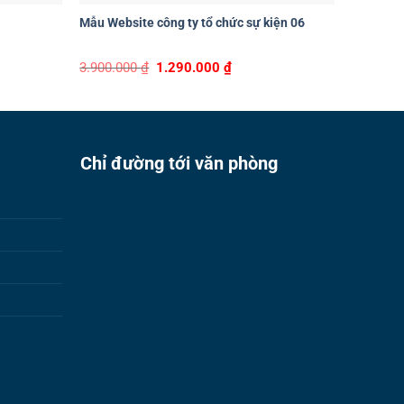
Mẫu Website công ty tổ chức sự kiện 06
Mẫu Webs
t
Original
Current
3.900.000
₫
1.290.000
₫
3.900.0
price
price
was:
is:
00 ₫.
3.900.000 ₫.
1.290.000 ₫.
Chỉ đường tới văn phòng