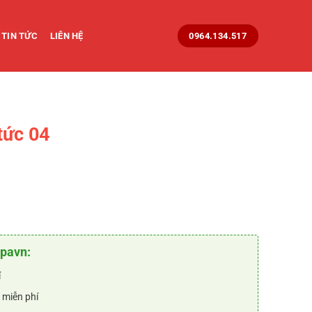
TIN TỨC
LIÊN HỆ
0964.134.517
tức 04
rent
e
₫.
90.000 ₫.
opavn:
í
 miễn phí