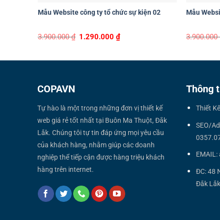
Mẫu Website công ty tổ chức sự kiện 02
Mẫu Website
Original
Current
3.900.000
₫
1.290.000
₫
3.900.000
price
price
was:
is:
3.900.000 ₫.
1.290.000 ₫.
COPAVN
Thông t
Tự hào là một trong những đơn vị thiết kế
Thiết K
web giá rẻ tốt nhất tại Buôn Ma Thuột, Đắk
SEO/Ad
Lắk. Chúng tôi tự tin đáp ứng mọi yêu cầu
0357.0
của khách hàng, nhằm giúp các doanh
EMAIL:
nghiệp thể tiếp cận được hàng triệu khách
hàng trên internet.
ĐC: 48 
Đắk Lắk