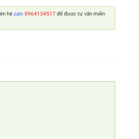
liên hệ
zalo
0964134517
để được tư vấn miễn