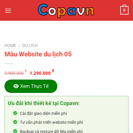
Chuyển
0
đến
nội
dung
HOME
/
DU LỊCH
Mẫu Website du lịch 05
Original
Current
₫
₫
3.900.000
1.290.000
price
price
was:
is:
Xem Thực Tế
3.900.000 ₫.
1.290.000 ₫.
Ưu đãi khi thiết kế tại Copavn:
Cài đặt giao diện miễn phí
Tư vấn phát triển website miễn phí
Backup và restore dữ liệu miễn phí