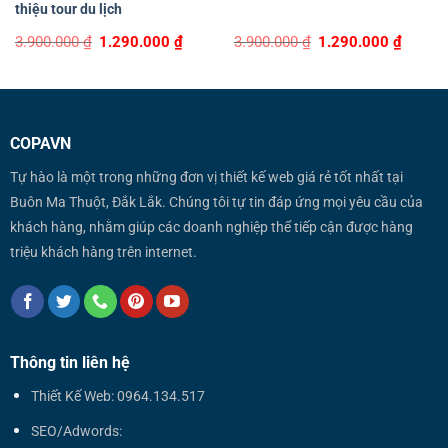
thiệu tour du lịch
Original
Current
Original
Curren
3.900.000
₫
1.290.000
₫
3.900.000
₫
1.290.000
₫
price
price
price
price
was:
is:
was:
is:
3.900.000 ₫.
1.290.000 ₫.
3.900.000 ₫.
1.290.0
COPAVN
Tự hào là một trong những đơn vị thiết kế web giá rẻ tốt nhất tại
Buôn Ma Thuột, Đắk Lắk. Chúng tôi tự tin đáp ứng mọi yêu cầu của
khách hàng, nhằm giúp các doanh nghiệp thể tiếp cận được hàng
triệu khách hàng trên internet.
Thông tin liên hệ
Thiết Kế Web: 0964.134.517
SEO/Adwords: