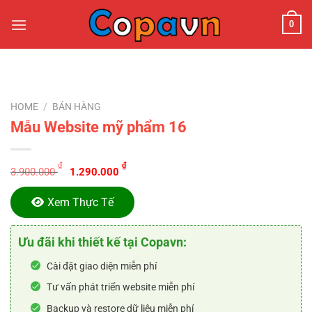
Chuyển
0
đến
nội
dung
HOME
/
BÁN HÀNG
Mẫu Website mỹ phẩm 16
Original
Current
₫
₫
3.900.000
1.290.000
price
price
was:
is:
Xem Thực Tế
3.900.000 ₫.
1.290.000 ₫.
Ưu đãi khi thiết kế tại Copavn:
Cài đặt giao diện miễn phí
Tư vấn phát triển website miễn phí
Backup và restore dữ liệu miễn phí