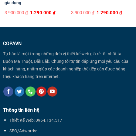
gia dụng
Original
Current
Original
Curren
3.900.000
₫
1.290.000
₫
3.900.000
₫
1.290.000
₫
price
price
price
price
was:
is:
was:
is:
3.900.000 ₫.
1.290.000 ₫.
3.900.000 ₫.
1.290.0
COPAVN
Tự hào là một trong những đơn vị thiết kế web giá rẻ tốt nhất tại
Buôn Ma Thuột, Đắk Lắk. Chúng tôi tự tin đáp ứng mọi yêu cầu của
khách hàng, nhằm giúp các doanh nghiệp thể tiếp cận được hàng
triệu khách hàng trên internet.
Thông tin liên hệ
Thiết Kế Web: 0964.134.517
SEO/Adwords: