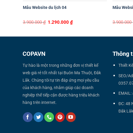
Mẫu Website du lịch 04
Mẫu Websit
Original
Current
3.900.000
₫
1.290.000
₫
3.900.000
price
price
was:
is:
3.900.000 ₫.
1.290.000 ₫.
COPAVN
Thông t
Tự hào là một trong những đơn vị thiết kế
Thiết K
web giá rẻ tốt nhất tại Buôn Ma Thuột, Đắk
SEO/Ad
Lắk. Chúng tôi tự tin đáp ứng mọi yêu cầu
0357.0
của khách hàng, nhằm giúp các doanh
EMAIL:
nghiệp thể tiếp cận được hàng triệu khách
hàng trên internet.
ĐC: 48 
Đắk Lắk