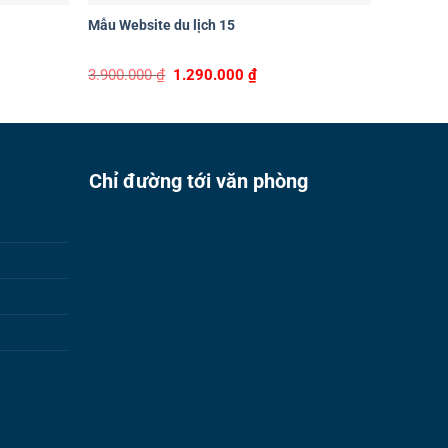
Mẫu Website du lịch 15
Mẫu Webs
t
Original
Current
3.900.000
₫
1.290.000
₫
3.900.0
price
price
was:
is:
00 ₫.
3.900.000 ₫.
1.290.000 ₫.
Chỉ đường tới văn phòng