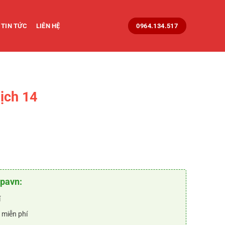
TIN TỨC
LIÊN HỆ
0964.134.517
ịch 14
rent
e
₫.
90.000 ₫.
opavn:
í
 miễn phí