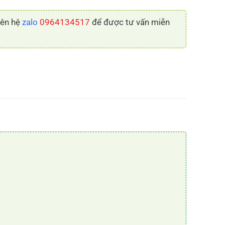
liên hệ
zalo
0964134517
để được tư vấn miễn