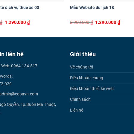
e dịch vụ thuê xe 03
Mẫu Website du lịch 18
Original
Current
Original
Curren
₫
1.290.000
₫
3.900.000
₫
1.290.000
₫
price
price
price
price
was:
is:
was:
is:
3.900.000 ₫.
1.290.000 ₫.
3.900.000 ₫.
1.290.0
in liên hệ
Giới thiệu
ế Web: 0964.134.517
Về chúng tôi
words:
Điều khoản chung
72.029
Điều khoản thiết kế web
 admin@copavn.com
Chính sách
Ngô Quyền, Tp.Buôn Ma Thuột,
Liên hệ
.