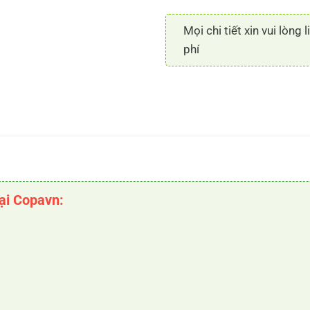
Mọi chi tiết xin vui lòng 
phí
tại Copavn: