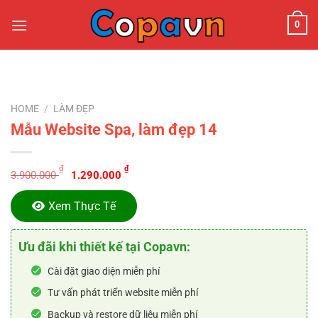
Chuyển
0
đến
nội
dung
HOME
/
LÀM ĐẸP
Mẫu Website Spa, làm đẹp 14
Original
Current
₫
₫
3.900.000
1.290.000
price
price
was:
is:
Xem Thực Tế
3.900.000 ₫.
1.290.000 ₫.
Ưu đãi khi thiết kế tại Copavn:
Cài đặt giao diện miễn phí
Tư vấn phát triển website miễn phí
Backup và restore dữ liệu miễn phí