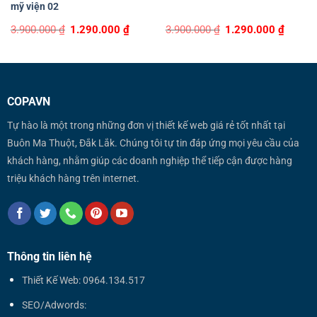
mỹ viện 02
Original
Current
Original
Curren
3.900.000
₫
1.290.000
₫
3.900.000
₫
1.290.000
₫
price
price
price
price
was:
is:
was:
is:
3.900.000 ₫.
1.290.000 ₫.
3.900.000 ₫.
1.290.0
COPAVN
Tự hào là một trong những đơn vị thiết kế web giá rẻ tốt nhất tại
Buôn Ma Thuột, Đắk Lắk. Chúng tôi tự tin đáp ứng mọi yêu cầu của
khách hàng, nhằm giúp các doanh nghiệp thể tiếp cận được hàng
triệu khách hàng trên internet.
Thông tin liên hệ
Thiết Kế Web: 0964.134.517
SEO/Adwords: