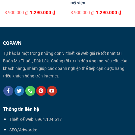
mỹ viện
Original
Current
Original
Curren
3.900.000
₫
1.290.000
₫
3.900.000
₫
1.290.000
₫
price
price
price
price
was:
is:
was:
is:
3.900.000 ₫.
1.290.000 ₫.
3.900.000 ₫.
1.290.0
COPAVN
Tự hào là một trong những đơn vị thiết kế web giá rẻ tốt nhất tại
Buôn Ma Thuột, Đắk Lắk. Chúng tôi tự tin đáp ứng mọi yêu cầu của
khách hàng, nhằm giúp các doanh nghiệp thể tiếp cận được hàng
triệu khách hàng trên internet.
Thông tin liên hệ
Thiết Kế Web: 0964.134.517
SEO/Adwords: