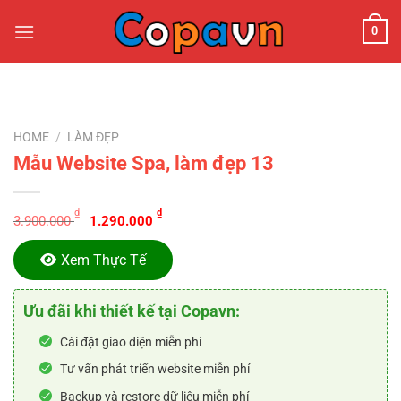
Chuyển
0
đến
nội
dung
HOME
/
LÀM ĐẸP
Mẫu Website Spa, làm đẹp 13
Original
Current
₫
₫
3.900.000
1.290.000
price
price
was:
is:
Xem Thực Tế
3.900.000 ₫.
1.290.000 ₫.
Ưu đãi khi thiết kế tại Copavn:
Cài đặt giao diện miễn phí
Tư vấn phát triển website miễn phí
Backup và restore dữ liệu miễn phí