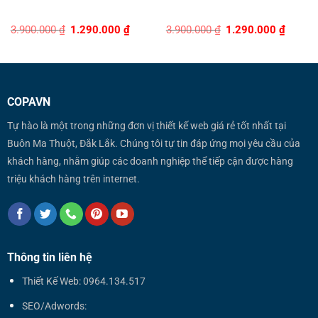
Original
Current
Original
Curren
3.900.000
₫
1.290.000
₫
3.900.000
₫
1.290.000
₫
price
price
price
price
was:
is:
was:
is:
3.900.000 ₫.
1.290.000 ₫.
3.900.000 ₫.
1.290.0
COPAVN
Tự hào là một trong những đơn vị thiết kế web giá rẻ tốt nhất tại
Buôn Ma Thuột, Đắk Lắk. Chúng tôi tự tin đáp ứng mọi yêu cầu của
khách hàng, nhằm giúp các doanh nghiệp thể tiếp cận được hàng
triệu khách hàng trên internet.
Thông tin liên hệ
Thiết Kế Web: 0964.134.517
SEO/Adwords: