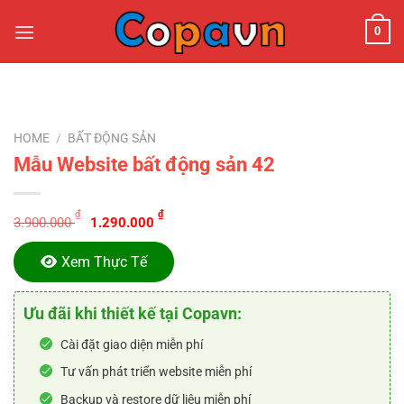
Chuyển
0
đến
nội
dung
HOME
/
BẤT ĐỘNG SẢN
Mẫu Website bất động sản 42
Original
Current
₫
₫
3.900.000
1.290.000
price
price
was:
is:
Xem Thực Tế
3.900.000 ₫.
1.290.000 ₫.
Ưu đãi khi thiết kế tại Copavn:
Cài đặt giao diện miễn phí
Tư vấn phát triển website miễn phí
Backup và restore dữ liệu miễn phí