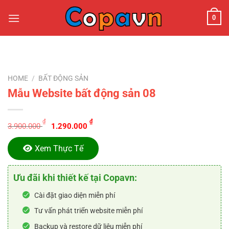
Chuyển
0
đến
nội
dung
HOME
/
BẤT ĐỘNG SẢN
Mẫu Website bất động sản 08
Original
Current
₫
₫
3.900.000
1.290.000
price
price
was:
is:
Xem Thực Tế
3.900.000 ₫.
1.290.000 ₫.
Ưu đãi khi thiết kế tại Copavn:
Cài đặt giao diện miễn phí
Tư vấn phát triển website miễn phí
Backup và restore dữ liệu miễn phí