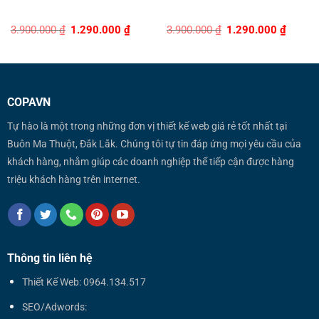
Original
Current
Original
Curren
3.900.000
₫
1.290.000
₫
3.900.000
₫
1.290.000
₫
price
price
price
price
was:
is:
was:
is:
3.900.000 ₫.
1.290.000 ₫.
3.900.000 ₫.
1.290.0
COPAVN
Tự hào là một trong những đơn vị thiết kế web giá rẻ tốt nhất tại
Buôn Ma Thuột, Đắk Lắk. Chúng tôi tự tin đáp ứng mọi yêu cầu của
khách hàng, nhằm giúp các doanh nghiệp thể tiếp cận được hàng
triệu khách hàng trên internet.
Thông tin liên hệ
Thiết Kế Web: 0964.134.517
SEO/Adwords: