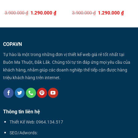
Original
Current
Original
Curren
3.900.000
₫
1.290.000
₫
3.900.000
₫
1.290.000
₫
price
price
price
price
was:
is:
was:
is:
3.900.000 ₫.
1.290.000 ₫.
3.900.000 ₫.
1.290.0
COPAVN
Tự hào là một trong những đơn vị thiết kế web giá rẻ tốt nhất tại
Buôn Ma Thuột, Đắk Lắk. Chúng tôi tự tin đáp ứng mọi yêu cầu của
khách hàng, nhằm giúp các doanh nghiệp thể tiếp cận được hàng
triệu khách hàng trên internet.
Thông tin liên hệ
Thiết Kế Web: 0964.134.517
SEO/Adwords: