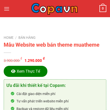
Chuyển
0
đến
nội
dung
HOME
/
BÁN HÀNG
Mẫu Website web bán theme muatheme
Original
Current
₫
₫
3.900.000
1.290.000
price
price
was:
is:
Xem Thực Tế
3.900.000 ₫.
1.290.000 ₫.
Ưu đãi khi thiết kế tại Copavn:
Cài đặt giao diện miễn phí
Tư vấn phát triển website miễn phí
Backup và restore dữ liệu miễn phí