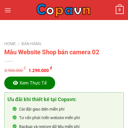
Chuyển
0
đến
nội
dung
HOME
/
BÁN HÀNG
Mẫu Website Shop bán camera 02
Original
Current
₫
₫
3.900.000
1.290.000
price
price
was:
is:
Xem Thực Tế
3.900.000 ₫.
1.290.000 ₫.
Ưu đãi khi thiết kế tại Copavn:
Cài đặt giao diện miễn phí
Tư vấn phát triển website miễn phí
Backup và restore dữ liệu miễn phí