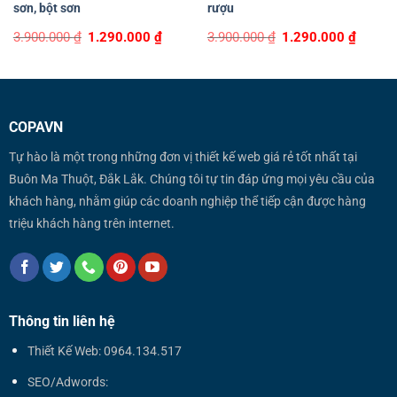
sơn, bột sơn
rượu
Original
Current
Original
Curren
3.900.000
₫
1.290.000
₫
3.900.000
₫
1.290.000
₫
price
price
price
price
was:
is:
was:
is:
3.900.000 ₫.
1.290.000 ₫.
3.900.000 ₫.
1.290.0
COPAVN
Tự hào là một trong những đơn vị thiết kế web giá rẻ tốt nhất tại
Buôn Ma Thuột, Đắk Lắk. Chúng tôi tự tin đáp ứng mọi yêu cầu của
khách hàng, nhằm giúp các doanh nghiệp thể tiếp cận được hàng
triệu khách hàng trên internet.
Thông tin liên hệ
Thiết Kế Web: 0964.134.517
SEO/Adwords: