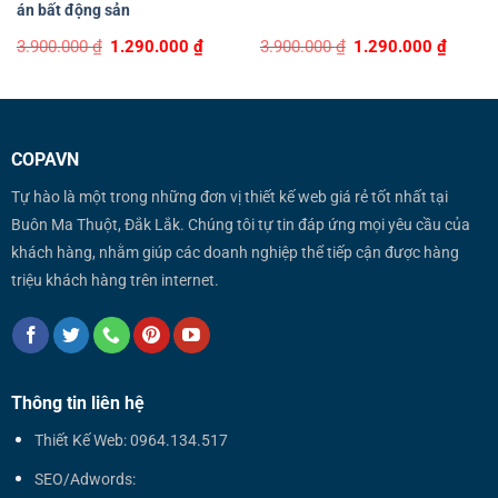
án bất động sản
Original
Current
Original
Curren
3.900.000
₫
1.290.000
₫
3.900.000
₫
1.290.000
₫
price
price
price
price
was:
is:
was:
is:
3.900.000 ₫.
1.290.000 ₫.
3.900.000 ₫.
1.290.0
COPAVN
Tự hào là một trong những đơn vị thiết kế web giá rẻ tốt nhất tại
Buôn Ma Thuột, Đắk Lắk. Chúng tôi tự tin đáp ứng mọi yêu cầu của
khách hàng, nhằm giúp các doanh nghiệp thể tiếp cận được hàng
triệu khách hàng trên internet.
Thông tin liên hệ
Thiết Kế Web: 0964.134.517
SEO/Adwords: