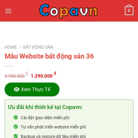
Chuyển
0
đến
nội
dung
HOME
/
BẤT ĐỘNG SẢN
Mẫu Website bất động sản 36
Original
Current
₫
₫
3.900.000
1.290.000
price
price
was:
is:
Xem Thực Tế
3.900.000 ₫.
1.290.000 ₫.
Ưu đãi khi thiết kế tại Copavn:
Cài đặt giao diện miễn phí
Tư vấn phát triển website miễn phí
Backup và restore dữ liệu miễn phí