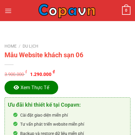
Chuyển
0
đến
nội
dung
HOME
/
DU LỊCH
Mẫu Website khách sạn 06
Original
Current
₫
₫
3.900.000
1.290.000
price
price
was:
is:
Xem Thực Tế
3.900.000 ₫.
1.290.000 ₫.
Ưu đãi khi thiết kế tại Copavn:
Cài đặt giao diện miễn phí
Tư vấn phát triển website miễn phí
Backup và restore dữ liệu miễn phí