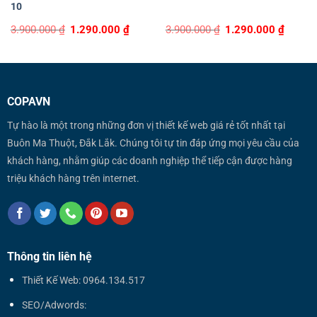
10
Original
Current
Original
Curren
3.900.000
₫
1.290.000
₫
3.900.000
₫
1.290.000
₫
price
price
price
price
was:
is:
was:
is:
3.900.000 ₫.
1.290.000 ₫.
3.900.000 ₫.
1.290.0
COPAVN
Tự hào là một trong những đơn vị thiết kế web giá rẻ tốt nhất tại
Buôn Ma Thuột, Đắk Lắk. Chúng tôi tự tin đáp ứng mọi yêu cầu của
khách hàng, nhằm giúp các doanh nghiệp thể tiếp cận được hàng
triệu khách hàng trên internet.
Thông tin liên hệ
Thiết Kế Web: 0964.134.517
SEO/Adwords: