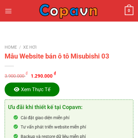
Chuyển
0
đến
nội
dung
HOME
/
XE HƠI
Mẫu Website bán ô tô Misubishi 03
Original
Current
₫
₫
3.900.000
1.290.000
price
price
was:
is:
Xem Thực Tế
3.900.000 ₫.
1.290.000 ₫.
Ưu đãi khi thiết kế tại Copavn:
Cài đặt giao diện miễn phí
Tư vấn phát triển website miễn phí
Backup và restore dữ liệu miễn phí