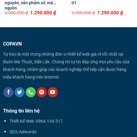
nguyên, sản phẩm số, mã
01
nguồn
Original
Current
Original
Curren
3.900.000
₫
1.290.000
₫
3.900.000
₫
1.290.000
₫
price
price
price
price
was:
is:
was:
is:
3.900.000 ₫.
1.290.000 ₫.
3.900.000 ₫.
1.290.0
COPAVN
Tự hào là một trong những đơn vị thiết kế web giá rẻ tốt nhất tại
Buôn Ma Thuột, Đắk Lắk. Chúng tôi tự tin đáp ứng mọi yêu cầu của
khách hàng, nhằm giúp các doanh nghiệp thể tiếp cận được hàng
triệu khách hàng trên internet.
Thông tin liên hệ
Thiết Kế Web: 0964.134.517
SEO/Adwords: