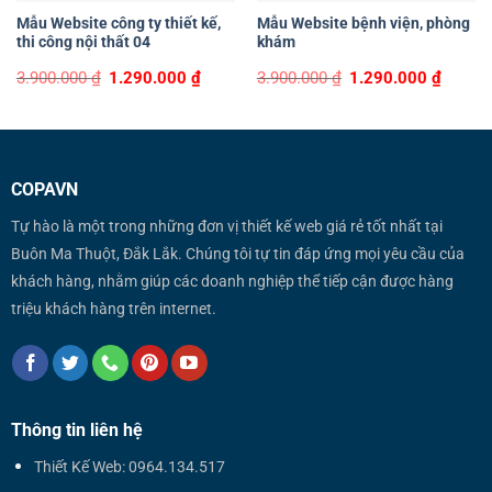
Mẫu Website công ty thiết kế,
Mẫu Website bệnh viện, phòng
thi công nội thất 04
khám
Original
Current
Original
Curren
3.900.000
₫
1.290.000
₫
3.900.000
₫
1.290.000
₫
price
price
price
price
was:
is:
was:
is:
3.900.000 ₫.
1.290.000 ₫.
3.900.000 ₫.
1.290.0
COPAVN
Tự hào là một trong những đơn vị thiết kế web giá rẻ tốt nhất tại
Buôn Ma Thuột, Đắk Lắk. Chúng tôi tự tin đáp ứng mọi yêu cầu của
khách hàng, nhằm giúp các doanh nghiệp thể tiếp cận được hàng
triệu khách hàng trên internet.
Thông tin liên hệ
Thiết Kế Web: 0964.134.517