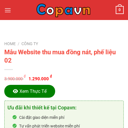
Chuyển
0
đến
nội
dung
HOME
/
CÔNG TY
Mẫu Website thu mua đồng nát, phế liệu
02
Original
Current
₫
₫
3.900.000
1.290.000
price
price
was:
is:
Xem Thực Tế
3.900.000 ₫.
1.290.000 ₫.
Ưu đãi khi thiết kế tại Copavn:
Cài đặt giao diện miễn phí
Tư vấn phát triển website miễn phí