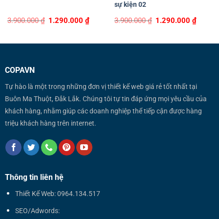
sự kiện 02
Original
Current
Original
Curren
3.900.000
₫
1.290.000
₫
3.900.000
₫
1.290.000
₫
price
price
price
price
was:
is:
was:
is:
3.900.000 ₫.
1.290.000 ₫.
3.900.000 ₫.
1.290.0
COPAVN
Tự hào là một trong những đơn vị thiết kế web giá rẻ tốt nhất tại
Buôn Ma Thuột, Đắk Lắk. Chúng tôi tự tin đáp ứng mọi yêu cầu của
khách hàng, nhằm giúp các doanh nghiệp thể tiếp cận được hàng
triệu khách hàng trên internet.
Thông tin liên hệ
Thiết Kế Web: 0964.134.517
SEO/Adwords: