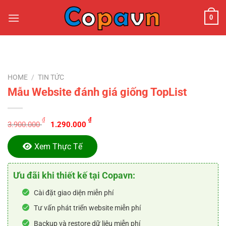
Chuyển
0
đến
nội
dung
HOME
/
TIN TỨC
Mẫu Website đánh giá giống TopList
Original
Current
₫
₫
3.900.000
1.290.000
price
price
was:
is:
Xem Thực Tế
3.900.000 ₫.
1.290.000 ₫.
Ưu đãi khi thiết kế tại Copavn:
Cài đặt giao diện miễn phí
Tư vấn phát triển website miễn phí
Backup và restore dữ liệu miễn phí