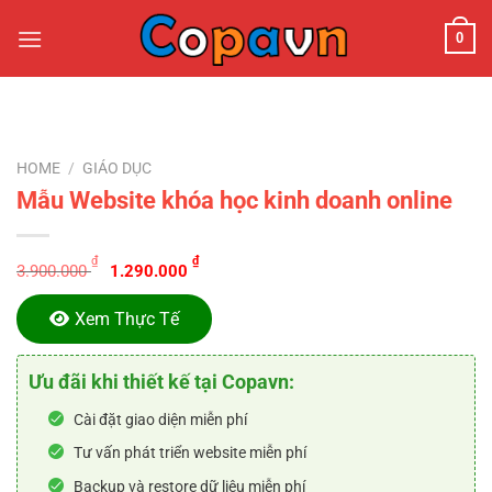
Chuyển
0
đến
nội
dung
HOME
/
GIÁO DỤC
Mẫu Website khóa học kinh doanh online
Original
Current
₫
₫
3.900.000
1.290.000
price
price
was:
is:
Xem Thực Tế
3.900.000 ₫.
1.290.000 ₫.
Ưu đãi khi thiết kế tại Copavn:
Cài đặt giao diện miễn phí
Tư vấn phát triển website miễn phí
Backup và restore dữ liệu miễn phí