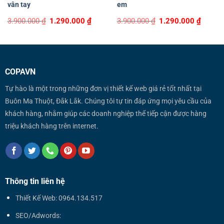
vân tay
em
Original
Current
Original
Curren
3.900.000
₫
1.290.000
₫
3.900.000
₫
1.290.000
₫
price
price
price
price
was:
is:
was:
is:
3.900.000 ₫.
1.290.000 ₫.
3.900.000 ₫.
1.290.0
COPAVN
Tự hào là một trong những đơn vị thiết kế web giá rẻ tốt nhất tại
Buôn Ma Thuột, Đắk Lắk. Chúng tôi tự tin đáp ứng mọi yêu cầu của
khách hàng, nhằm giúp các doanh nghiệp thể tiếp cận được hàng
triệu khách hàng trên internet.
Thông tin liên hệ
Thiết Kế Web: 0964.134.517
SEO/Adwords: