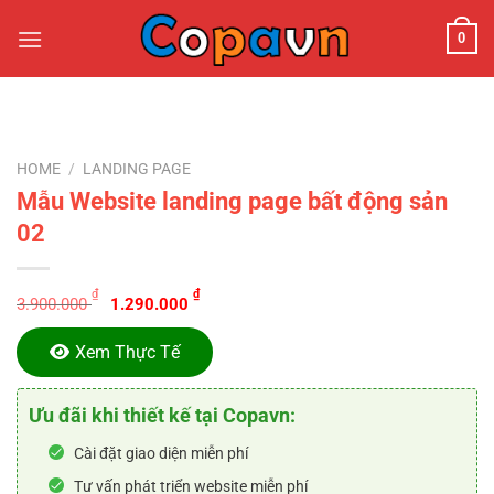
Chuyển
0
đến
nội
dung
HOME
/
LANDING PAGE
Mẫu Website landing page bất động sản
02
Original
Current
₫
₫
3.900.000
1.290.000
price
price
was:
is:
Xem Thực Tế
3.900.000 ₫.
1.290.000 ₫.
Ưu đãi khi thiết kế tại Copavn:
Cài đặt giao diện miễn phí
Tư vấn phát triển website miễn phí