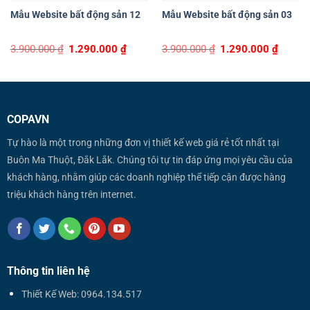
Mẫu Website bất động sản 12
Mẫu Website bất động sản 03
Original
Current
Original
Curren
3.900.000
₫
1.290.000
₫
3.900.000
₫
1.290.000
₫
price
price
price
price
was:
is:
was:
is:
3.900.000 ₫.
1.290.000 ₫.
3.900.000 ₫.
1.290.0
COPAVN
Tự hào là một trong những đơn vị thiết kế web giá rẻ tốt nhất tại
Buôn Ma Thuột, Đắk Lắk. Chúng tôi tự tin đáp ứng mọi yêu cầu của
khách hàng, nhằm giúp các doanh nghiệp thể tiếp cận được hàng
triệu khách hàng trên internet.
Thông tin liên hệ
Thiết Kế Web: 0964.134.517