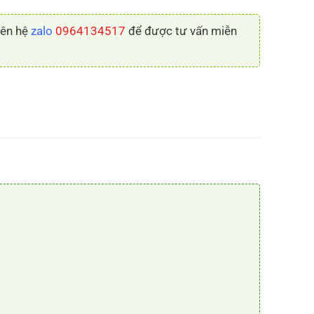
liên hệ
zalo
0964134517
để được tư vấn miễn