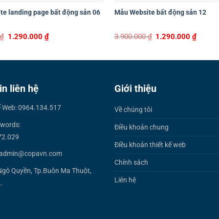
e landing page bất động sản 06
Mẫu Website bất động sản 12
Original
Current
Original
Curren
₫
1.290.000
₫
3.900.000
₫
1.290.000
₫
price
price
price
price
was:
is:
was:
is:
3.900.000 ₫.
1.290.000 ₫.
3.900.000 ₫.
1.290.0
in liên hệ
Giới thiệu
ế Web: 0964.134.517
Về chúng tôi
words:
Điều khoản chung
72.029
Điều khoản thiết kế web
 admin@copavn.com
Chính sách
Ngô Quyền, Tp.Buôn Ma Thuột,
Liên hệ
.