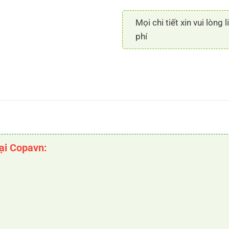
Mọi chi tiết xin vui lòng 
phí
tại Copavn: