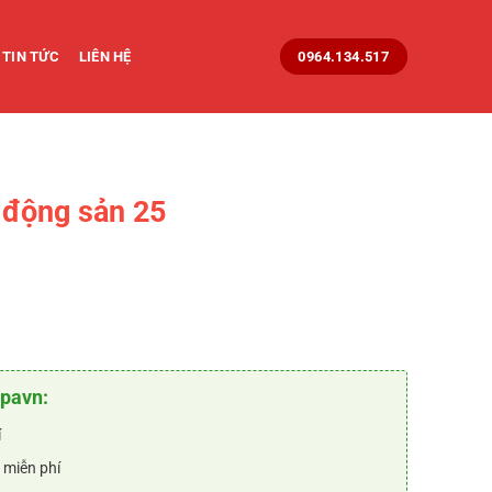
TIN TỨC
LIÊN HỆ
0964.134.517
 động sản 25
rent
e
₫.
90.000 ₫.
opavn:
í
 miễn phí