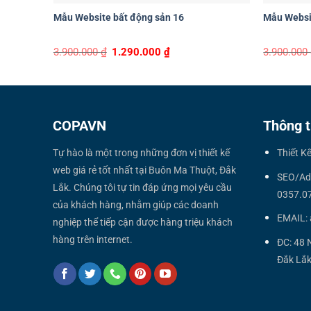
Mẫu Website bất động sản 16
Mẫu Websit
Original
Current
3.900.000
₫
1.290.000
₫
3.900.000
price
price
was:
is:
3.900.000 ₫.
1.290.000 ₫.
COPAVN
Thông t
Tự hào là một trong những đơn vị thiết kế
Thiết K
web giá rẻ tốt nhất tại Buôn Ma Thuột, Đắk
SEO/Ad
Lắk. Chúng tôi tự tin đáp ứng mọi yêu cầu
0357.0
của khách hàng, nhằm giúp các doanh
EMAIL:
nghiệp thể tiếp cận được hàng triệu khách
hàng trên internet.
ĐC: 48 
Đắk Lắk