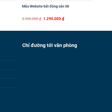
Mẫu Website bất động sản 08
Mẫu Webs
t
Original
Current
3.900.000
₫
1.290.000
₫
3.900.0
price
price
was:
is:
00 ₫.
3.900.000 ₫.
1.290.000 ₫.
Chỉ đường tới văn phòng