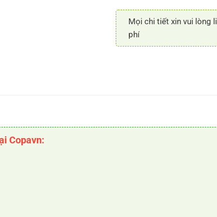
Mọi chi tiết xin vui lòng 
phí
tại Copavn: