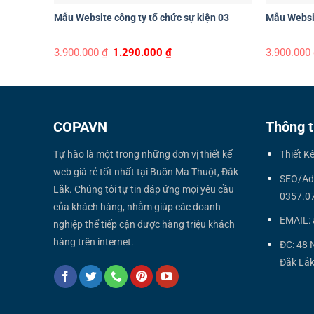
Mẫu Website công ty tổ chức sự kiện 03
Mẫu Websit
Original
Current
3.900.000
₫
1.290.000
₫
3.900.000
price
price
was:
is:
3.900.000 ₫.
1.290.000 ₫.
COPAVN
Thông t
Tự hào là một trong những đơn vị thiết kế
Thiết K
web giá rẻ tốt nhất tại Buôn Ma Thuột, Đắk
SEO/Ad
Lắk. Chúng tôi tự tin đáp ứng mọi yêu cầu
0357.0
của khách hàng, nhằm giúp các doanh
EMAIL:
nghiệp thể tiếp cận được hàng triệu khách
hàng trên internet.
ĐC: 48 
Đắk Lắk