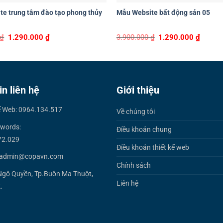
e trung tâm đào tạo phong thủy
Mẫu Website bất động sản 05
Original
Current
Original
Curren
₫
1.290.000
₫
3.900.000
₫
1.290.000
₫
price
price
price
price
was:
is:
was:
is:
3.900.000 ₫.
1.290.000 ₫.
3.900.000 ₫.
1.290.0
in liên hệ
Giới thiệu
ế Web: 0964.134.517
Về chúng tôi
words:
Điều khoản chung
72.029
Điều khoản thiết kế web
 admin@copavn.com
Chính sách
Ngô Quyền, Tp.Buôn Ma Thuột,
Liên hệ
.