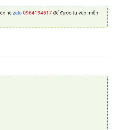
liên hệ
zalo
0964134517
để được tư vấn miễn